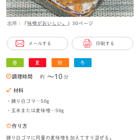
出所：『
味噌がおいしい。
』30ページ
メールする
印刷する
春
夏
秋
冬
〜10
調理時間
約
分
材料
・練り白ゴマ…50g
・玄米または麦味噌…50g
作り方
練り白ゴマに同量の麦味噌を加えてすり混ぜる。