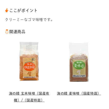
ここがポイント
クリーミーなゴマ味噌です。
関連商品
海の精 玄米味噌（国産有
海の精 麦味噌（国産特栽）
機）/（国産特栽）