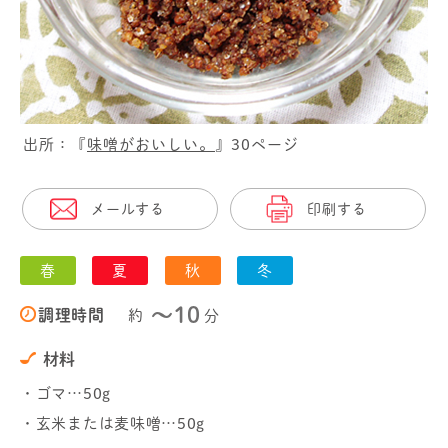
出所：『
味噌がおいしい。
』30ページ
メールする
印刷する
春
夏
秋
冬
〜10
調理時間
約
分
材料
・ゴマ…50g
・玄米または麦味噌…50g