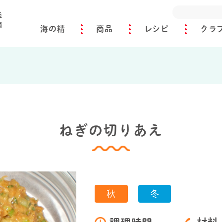
海の精
商品
レシピ
クラ
ねぎの切りあえ
秋
冬