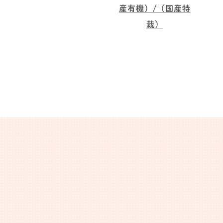
産有機）/（国産特
栽）