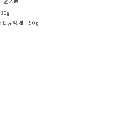
2
人前
00g
は麦味噌…50g