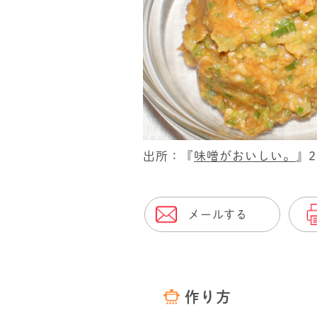
出所：『
味噌がおいしい。
』
メールする
作り方