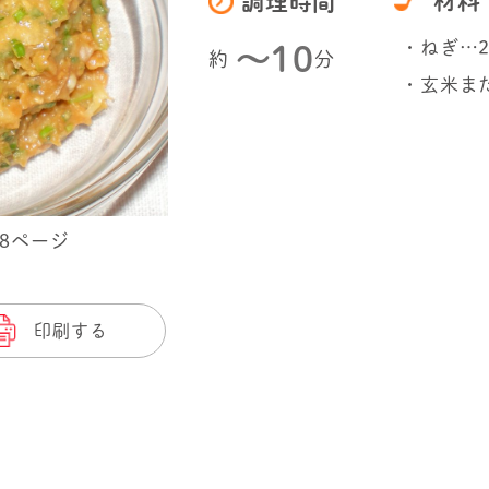
材料
調理時間
・ねぎ…2
〜10
約
分
・玄米また
28ページ
印刷する