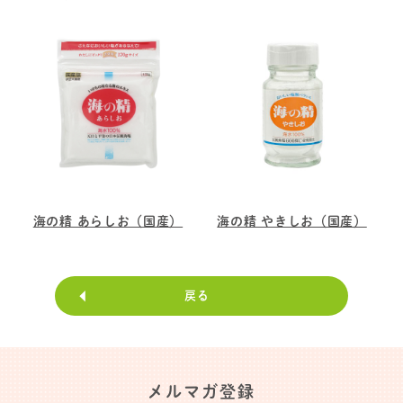
海の精 あらしお（国産）
海の精 やきしお（国産）
戻る
メルマガ登録