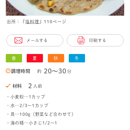
出所：『
塩料理
』110ページ
メールする
印刷する
春
夏
秋
冬
20〜30
調理時間
約
分
2
材料
人前
・小麦粉…1カップ
・水…2/3～1カップ
・具…100g（野菜など合わせて）
・海の精…小さじ1/2～1