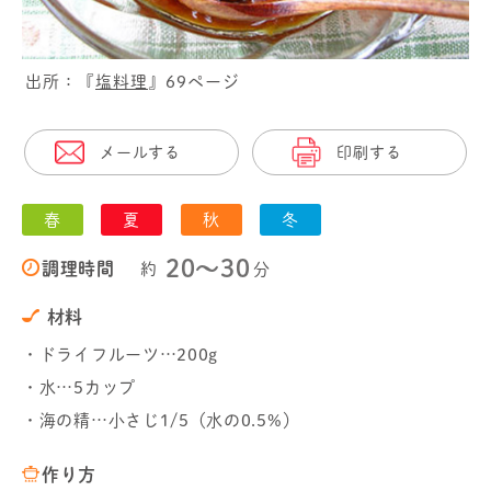
出所：『
塩料理
』69ページ
メールする
印刷する
春
夏
秋
冬
20〜30
調理時間
約
分
材料
・ドライフルーツ…200g
・水…5カップ
・海の精…小さじ1/5（水の0.5%）
作り方