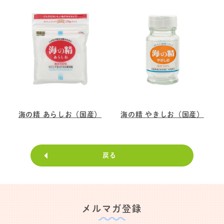
海の精 あらしお（国産）
海の精 やきしお（国産）
戻る
メルマガ登録