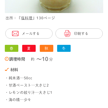
出所：『
塩料理
』130ページ
メールする
印刷する
春
夏
秋
冬
〜10
調理時間
約
分
材料
・純米酒…50cc
・甘酒ペースト…大さじ2
・レモンの絞り汁…大さじ1
・海の精…少々