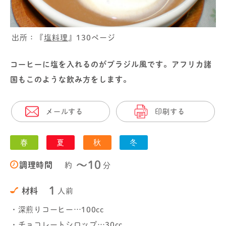
出所：『
塩料理
』130ページ
コーヒーに塩を入れるのがブラジル風です。アフリカ諸
国もこのような飲み方をします。
メールする
印刷する
春
夏
秋
冬
〜10
調理時間
約
分
1
材料
人前
・深煎りコーヒー…100cc
・チョコレートシロップ…30cc