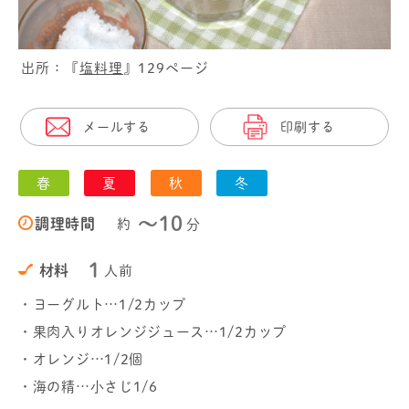
出所：『
塩料理
』129ページ
メールする
印刷する
春
夏
秋
冬
〜10
調理時間
約
分
1
材料
人前
・ヨーグルト…1/2カップ
・果肉入りオレンジジュース…1/2カップ
・オレンジ…1/2個
・海の精…小さじ1/6