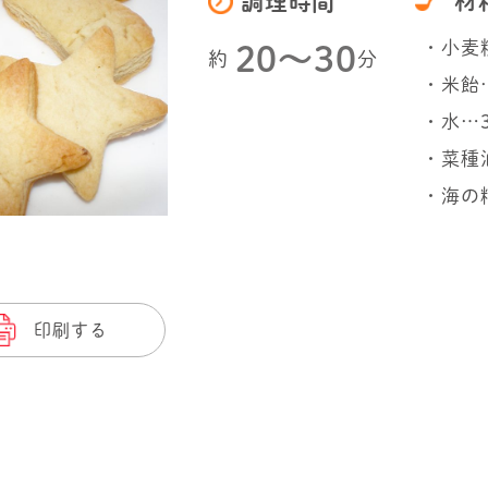
材
調理時間
・小麦粉
20〜30
約
分
・米飴
・水…3
・菜種油
・海の
印刷する