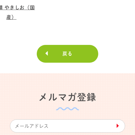
精 やきしお（国
産）
戻る
メルマガ登録
▶︎