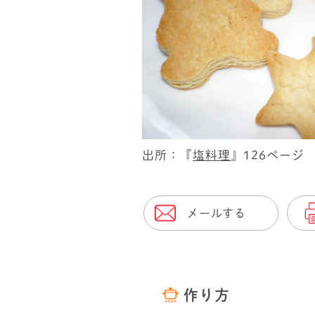
出所：『
塩料理
』126ページ
メールする
作り方