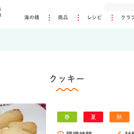
海の精
商品
レシピ
クラ
クッキー
春
夏
秋