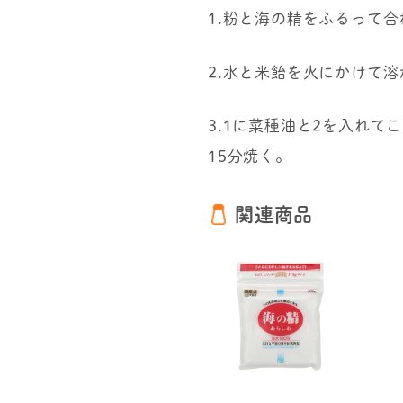
1.粉と海の精をふるって
2.水と米飴を火にかけて溶
3.1に菜種油と2を入れ
15分焼く。
関連商品