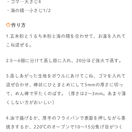
・ゴマ…大さじ4
・海の精…小さじ1/2
作り方
1.玄米粉とうるち米粉と海の精を合わせて、お湯を入れて
こね混ぜる。
2.5～6個に分けて蒸し器に入れ、20分ほど強火で蒸す。
3.蒸しあがった生地をボウルにあけてこね、ゴマを入れて
混ぜ合わせ、棒状にひとまとめにして5mmの厚さに切っ
て、めん棒で平たくのばす。（厚さは2～3mm。あまり薄
くしない方がおいしい）
4.油で揚げるか、厚手のフライパンで表面を押しながら素
焼きするか、220℃のオーブンで10～15分焦げ目がつく