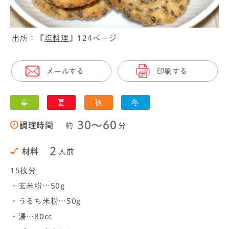
出所：『
塩料理
』124ページ
メールする
印刷する
春
夏
秋
冬
30〜60
調理時間
約
分
2
材料
人前
15枚分
・玄米粉…50g
・うるち米粉…50g
・湯…80cc