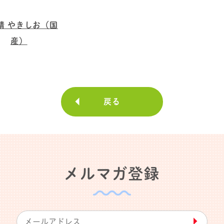
精 やきしお（国
産）
戻る
メルマガ登録
▶︎