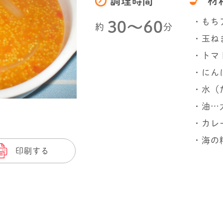
材
調理時間
・もち
30〜60
約
分
・玉ね
・トマ
・にん
・水（
・油…
・カレ
・海の
印刷する