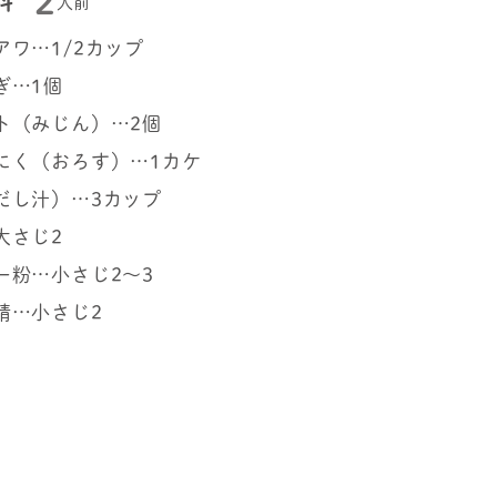
2
料
人前
アワ…1/2カップ
ぎ…1個
ト（みじん）…2個
にく（おろす）…1カケ
だし汁）…3カップ
大さじ2
ー粉…小さじ2～3
精…小さじ2