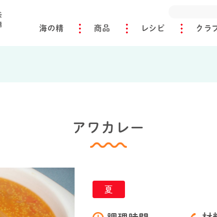
海の精
商品
レシピ
クラ
アワカレー
夏