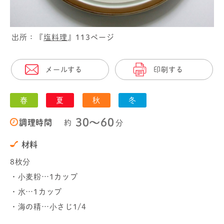
出所：『
塩料理
』113ページ
メールする
印刷する
春
夏
秋
冬
30〜60
調理時間
約
分
材料
8枚分
・小麦粉…1カップ
・水…1カップ
・海の精…小さじ1/4