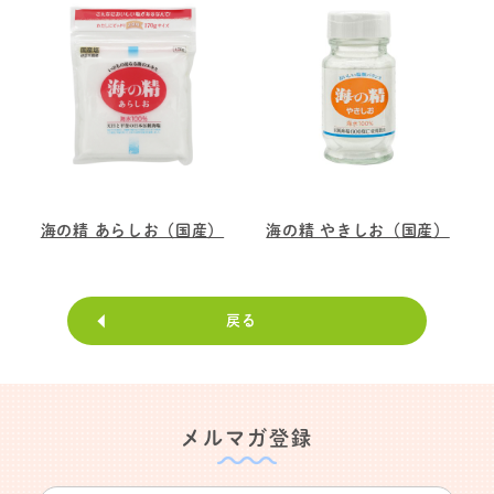
海の精 あらしお（国産）
海の精 やきしお（国産）
戻る
メルマガ登録