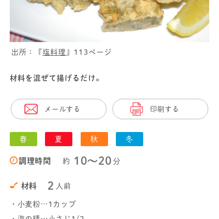
出所：『
塩料理
』113ページ
材料を混ぜて揚げるだけ。
メールする
印刷する
春
夏
秋
冬
10〜20
調理時間
約
分
2
材料
人前
・小麦粉…1カップ
・海の精…小さじ1/2