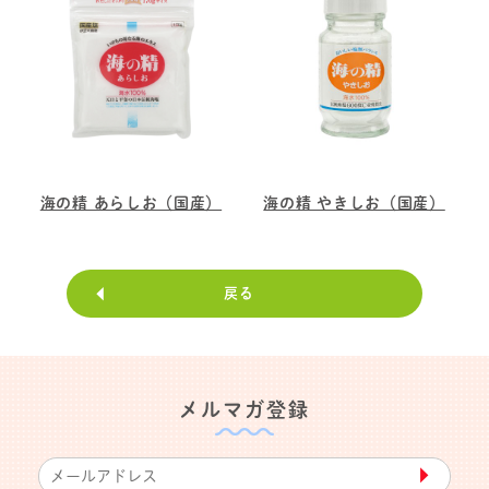
海の精 あらしお（国産）
海の精 やきしお（国産）
戻る
メルマガ登録
▶︎