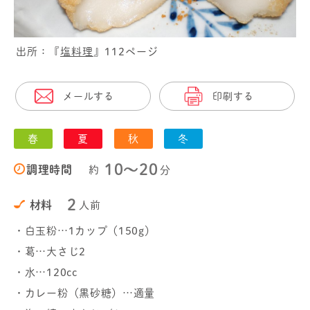
出所：『
塩料理
』112ページ
メールする
印刷する
春
夏
秋
冬
10〜20
調理時間
約
分
2
材料
人前
・白玉粉…1カップ（150g）
・葛…大さじ2
・水…120cc
・カレー粉（黒砂糖）…適量