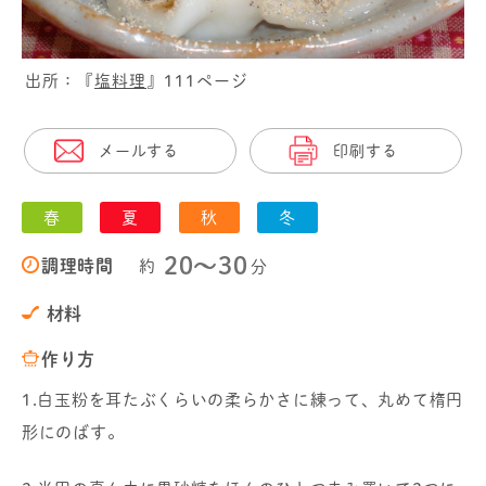
出所：『
塩料理
』111ページ
メールする
印刷する
春
夏
秋
冬
20〜30
調理時間
約
分
材料
作り方
1.白玉粉を耳たぶくらいの柔らかさに練って、丸めて楕円
形にのばす。