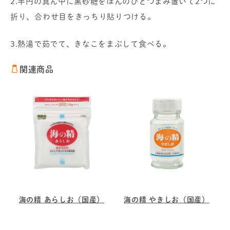
2.半円の真ん中に黒砂糖をほんのひとつまみ置いて2つに
折り、合わせ目をきっちり貼りつける。
3.熱湯で茹でて、きなこをまぶして食べる。
関連商品
海の精 あらしお（国産）
海の精 やきしお（国産）