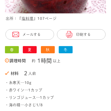
出所：『
塩料理
』107ページ
メールする
印刷する
春
夏
秋
冬
1時間
調理時間
約
以上
2
材料
人前
・糸寒天…10g
・赤ワイン…1カップ
・リンゴジュース…1カップ
・海の精…小さじ1/8