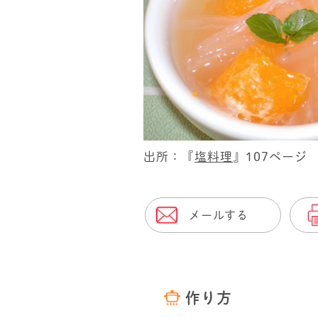
出所：『
塩料理
』107ページ
メールする
作り方