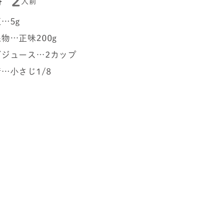
2
料
人前
…5g
物…正味200g
ゴジュース…2カップ
…小さじ1/8