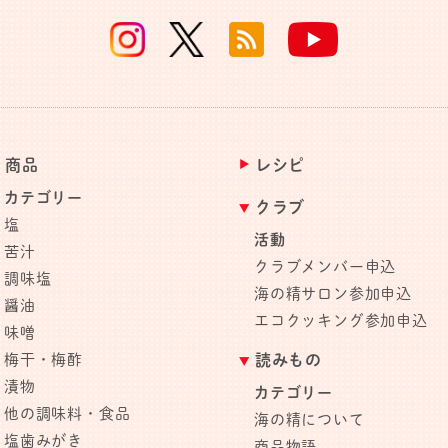
商品
レシピ
カテゴリー
クラブ
塩
活動
苦汁
クラブメンバー申込
調味塩
海の精サロン参加申込
醤油
エコクッキング参加申込
味噌
梅干・梅酢
読みもの
漬物
カテゴリー
他の調味料・食品
海の精について
塩歯みがき
商品物語