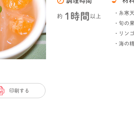
材
調理時間
・糸寒天
1時間
約
以上
・旬の果
・リン
・海の精
印刷する