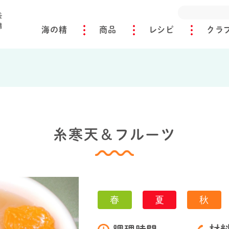
海の精
商品
レシピ
クラ
ツ
糸寒天＆フルーツ
春
夏
秋