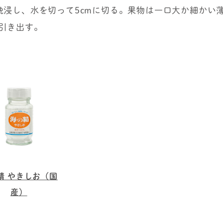
晩浸し、水を切って5cmに切る。果物は一口大か細かい
引き出す。
精 やきしお（国
産）