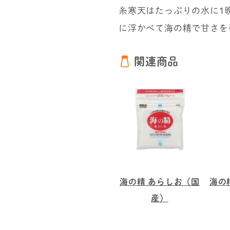
糸寒天はたっぷりの水に1
に浮かべて海の精で甘さを
関連商品
海の精 あらしお（国
海の
産）