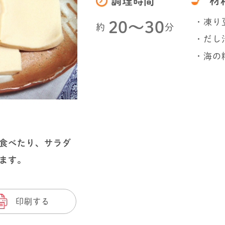
材
調理時間
・凍り
20〜30
約
分
・だし
・海の
食べたり、サラダ
ます。
印刷する