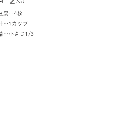
2
料
人前
豆腐…4枚
汁…1カップ
精…小さじ1/3