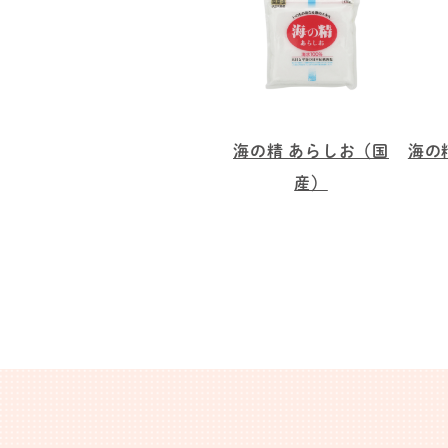
海の精 あらしお（国
海の
産）