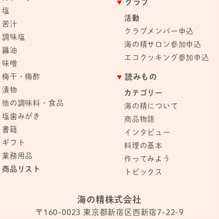
クラブ
塩
活動
苦汁
クラブメンバー申込
調味塩
海の精サロン参加申込
醤油
エコクッキング参加申込
味噌
梅干・梅酢
読みもの
漬物
カテゴリー
他の調味料・食品
海の精について
塩歯みがき
商品物語
書籍
インタビュー
ギフト
料理の基本
業務用品
作ってみよう
商品リスト
トピックス
海の精株式会社
〒160-0023
東京都新宿区西新宿7-22-9