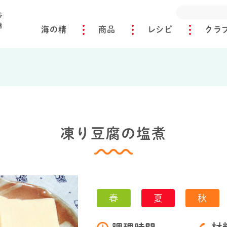
海の精
商品
レシピ
クラ
凍り豆腐の塩煮
春
夏
秋