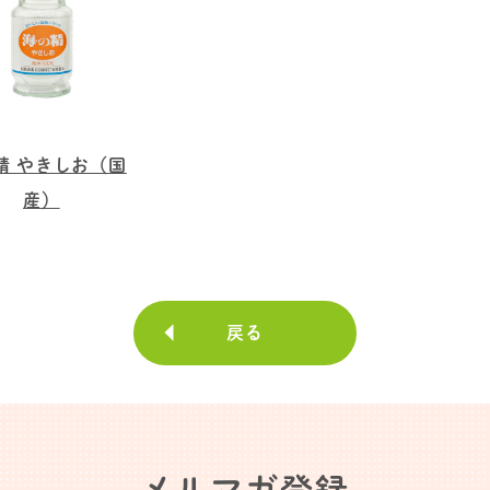
精 やきしお（国
産）
戻る