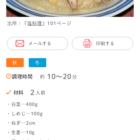
出所：『
塩料理
』101ページ
メールする
印刷する
秋
冬
10〜20
調理時間
約
分
2
材料
人前
・白菜…400g
・しめじ…100g
・ねぎ…2cm
・生姜…10g