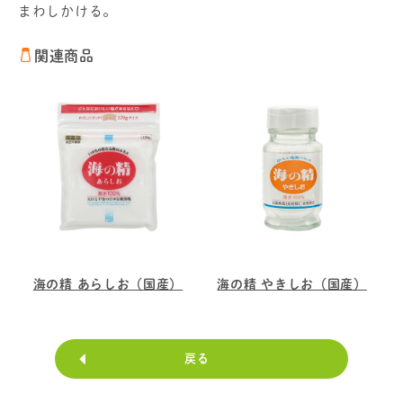
まわしかける。
関連商品
海の精 あらしお（国産）
海の精 やきしお（国産）
戻る