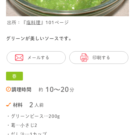
出所：『
塩料理
』101ページ
グリーンが美しいソースです。
メールする
印刷する
春
10〜20
調理時間
約
分
2
材料
人前
・グリーンピース…200g
・葛…小さじ2
・だし汁…1カップ