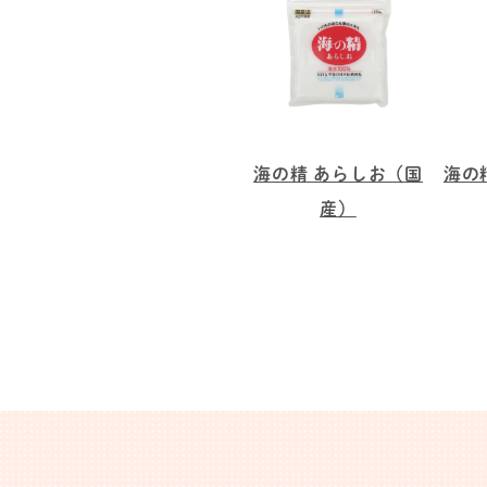
海の精 あらしお（国
海の
産）