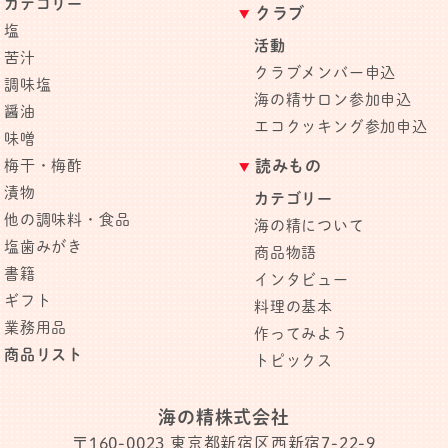
カテゴリー
クラブ
塩
活動
苦汁
クラブメンバー申込
調味塩
海の精サロン参加申込
醤油
エコクッキング参加申込
味噌
梅干・梅酢
読みもの
漬物
カテゴリー
他の調味料・食品
海の精について
塩歯みがき
商品物語
書籍
インタビュー
ギフト
料理の基本
業務用品
作ってみよう
商品リスト
トピックス
海の精株式会社
〒160-0023
東京都新宿区西新宿7-22-9