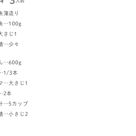
3
料
人前
魚薄造り
…100g
大さじ1
精…少々
…600g
1/3本
マ…大さじ1
…2本
汁…5カップ
精…小さじ2