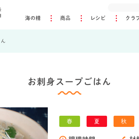
海の精
商品
レシピ
クラ
はん
お刺身スープごはん
春
夏
秋