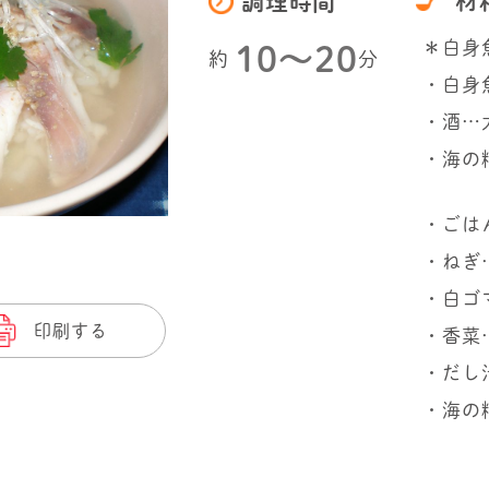
材
調理時間
＊白身
10〜20
約
分
・白身魚
・酒…
・海の
・ごはん
・ねぎ…
・白ゴ
印刷する
・香菜
・だし
・海の