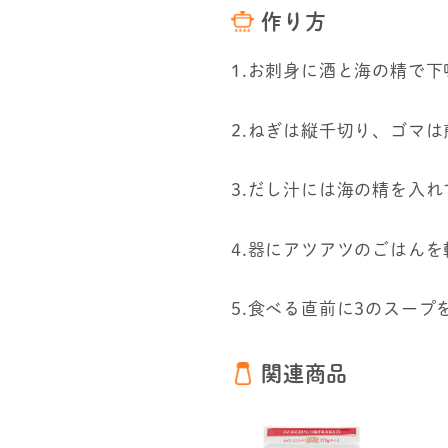
作り方
1.お刺身に酒と海の精で
2.ねぎは縦千切り、ゴマ
3.だし汁には海の精を入
4.器にアツアツのごはん
5.食べる直前に3のスープ
関連商品