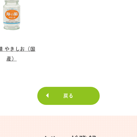
精 やきしお（国
産）
戻る