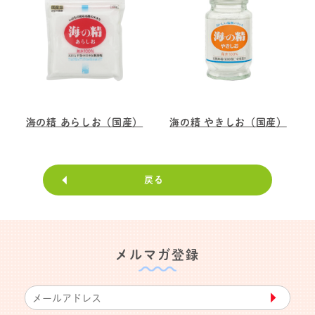
海の精 あらしお（国産）
海の精 やきしお（国産）
戻る
メルマガ登録
▶︎