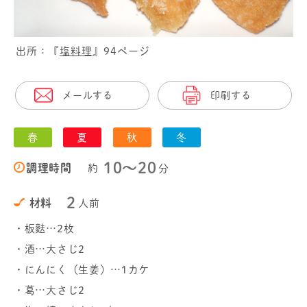
出所：『
塩料理
』94ページ
メールする
印刷する
春
夏
秋
冬
10〜20
調理時間
約
分
2
材料
人前
・板麩…2枚
・酒…大さじ2
・にんにく（生姜）…1カケ
・葛…大さじ2