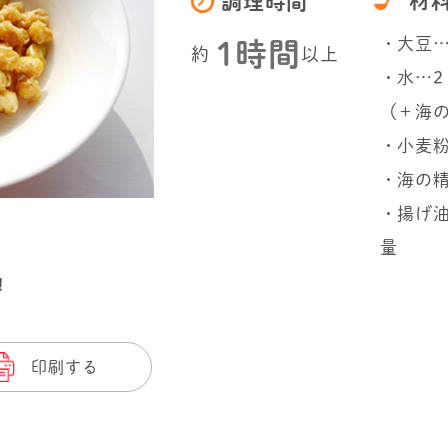
材
調理時間
・大豆…
1時間
約
以上
・水…2
（＋海の
・小麦
・海の精
・揚げ油
量
!
印刷する