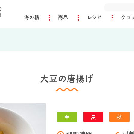
海の精
商品
レシピ
クラ
大豆の唐揚げ
春
夏
秋