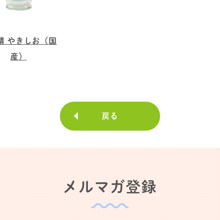
精 やきしお（国
産）
戻る
メルマガ登録