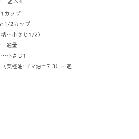
2
料
人前
1カップ
と1/2カップ
精…小さじ1/2）
粉…適量
…小さじ1
（菜種油:ゴマ油＝7:3）…適