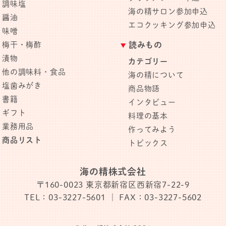
調味塩
海の精サロン参加申込
醤油
エコクッキング参加申込
味噌
梅干・梅酢
読みもの
漬物
カテゴリー
他の調味料・食品
海の精について
塩歯みがき
商品物語
書籍
インタビュー
ギフト
料理の基本
業務用品
作ってみよう
商品リスト
トピックス
海の精株式会社
〒160-0023
東京都新宿区西新宿7-22-9
TEL：03-3227-5601
｜ FAX：03-3227-5602