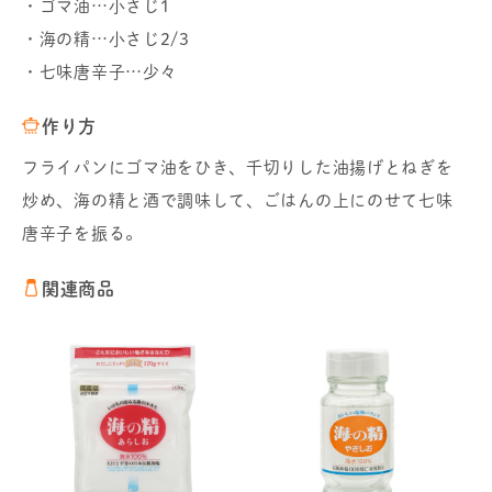
・ゴマ油…小さじ1
・海の精…小さじ2/3
・七味唐辛子…少々
作り方
フライパンにゴマ油をひき、千切りした油揚げとねぎを
炒め、海の精と酒で調味して、ごはんの上にのせて七味
唐辛子を振る。
関連商品