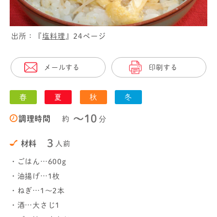
出所：『
塩料理
』24ページ
メールする
印刷する
春
夏
秋
冬
〜10
調理時間
約
分
3
材料
人前
・ごはん…600g
・油揚げ…1枚
・ねぎ…1～2本
・酒…大さじ1