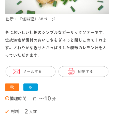
出所：『
塩料理
』88ページ
冬においしい牡蛎のシンプルなガーリックソテーです。
伝統海塩が素材のおいしさをぎゅっと閉じこめてくれま
す。さわやかな香りとさっぱりした酸味のレモン汁をふ
っていただきます。
メールする
印刷する
秋
冬
〜10
調理時間
約
分
2
材料
人前