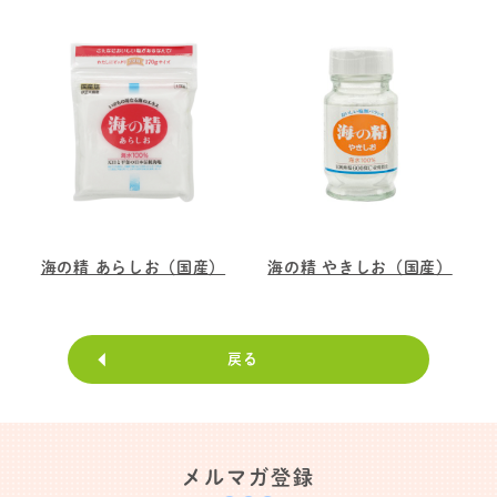
海の精 あらしお（国産）
海の精 やきしお（国産）
戻る
メルマガ登録