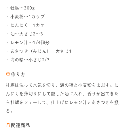
・牡蛎…300g
・小麦粉…1カップ
・にんにく…1カケ
・油…大さじ2～3
・レモン汁…1/4個分
・あさつき（みじん）…大さじ1
・海の精…小さじ2/3
作り方
牡蛎は洗って水気を切り、海の精と小麦粉をまぶす。に
んにくを薄切りにして熱した油に入れ、香りが出てきた
ら牡蛎をソテーして、仕上げにレモン汁とあさつきを振
る。
関連商品