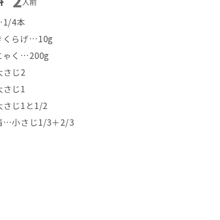
2
料
人前
1/4本
くらげ…10g
ゃく…200g
大さじ2
大さじ1
さじ1と1/2
…小さじ1/3＋2/3