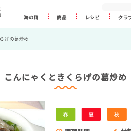
海の精
商品
レシピ
クラ
らげの葛炒め
こんにゃくときくらげの葛炒め
春
夏
秋