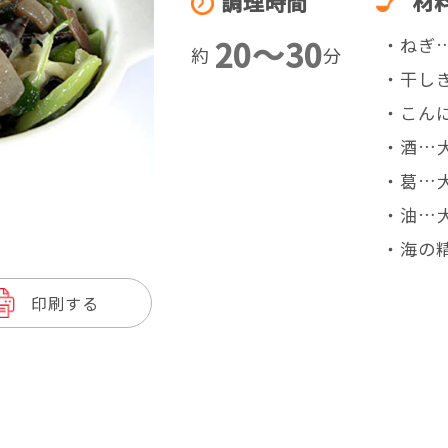
材
調理時間
20〜30
・ねぎ…
約
分
・干しき
・こんに
・酒…
・葛…
・油…大
・海の精
印刷する