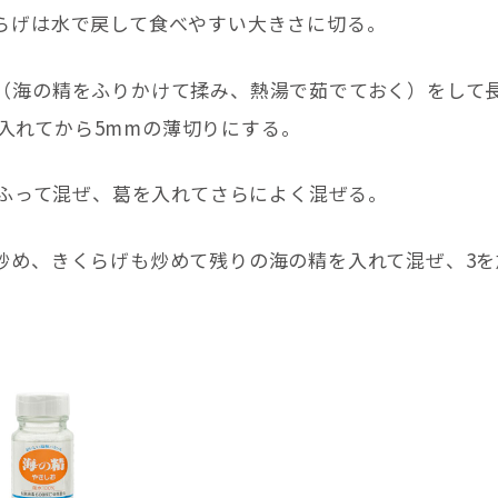
くらげは水で戻して食べやすい大きさに切る。
え（海の精をふりかけて揉み、熱湯で茹でておく）をして
入れてから5mmの薄切りにする。
と酒ふって混ぜ、葛を入れてさらによく混ぜる。
と炒め、きくらげも炒めて残りの海の精を入れて混ぜ、3