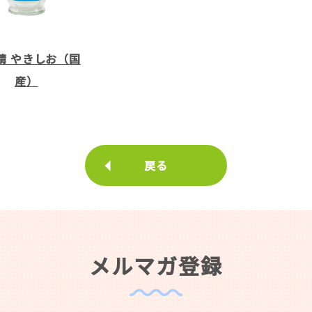
精 やきしお（国
産）
戻る
メルマガ登録