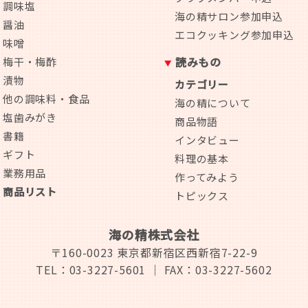
調味塩
海の精サロン参加申込
醤油
エコクッキング参加申込
味噌
読みもの
梅干・梅酢
漬物
カテゴリー
他の調味料・食品
海の精について
塩歯みがき
商品物語
書籍
インタビュー
ギフト
料理の基本
業務用品
作ってみよう
商品リスト
トピックス
海の精株式会社
〒160-0023
東京都新宿区西新宿7-22-9
TEL：03-3227-5601
｜ FAX：03-3227-5602