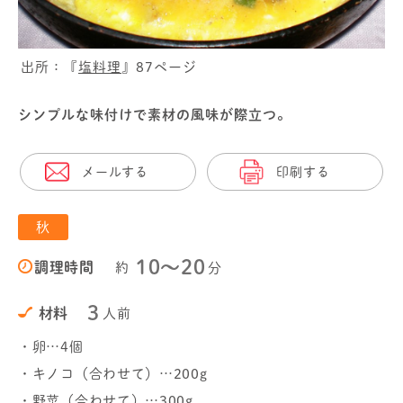
出所：『
塩料理
』87ページ
シンプルな味付けで素材の風味が際立つ。
メールする
印刷する
秋
10〜20
調理時間
約
分
3
材料
人前
・卵…4個
・キノコ（合わせて）…200g
・野菜（合わせて）…300g