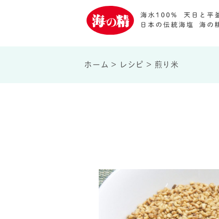
ホーム
>
レシピ
>
煎り米