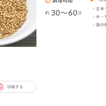
調理時間
・玄米
30〜60
約
分
・水…
・海の
印刷する