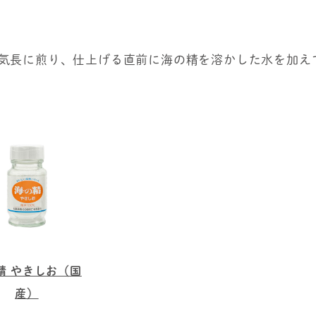
気長に煎り、仕上げる直前に海の精を溶かした水を加え
精 やきしお（国
産）