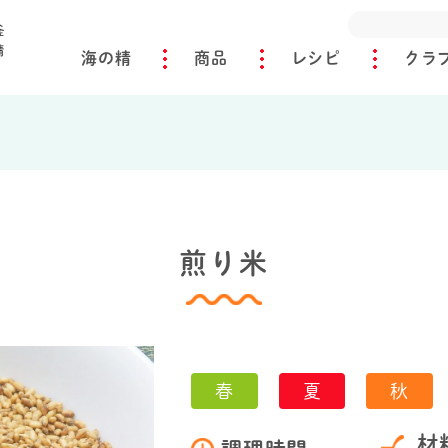
海の精
商品
レシピ
クラ
煎り米
春
夏
秋
材