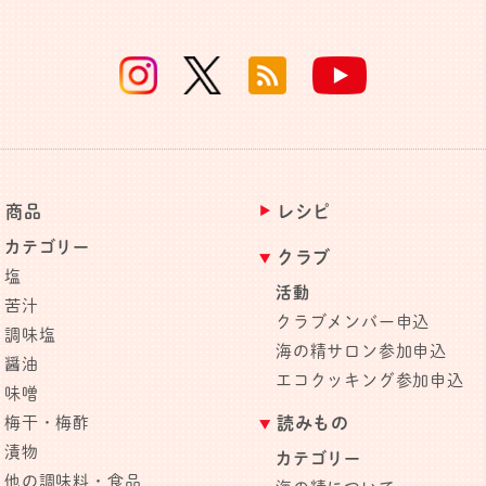
商品
レシピ
カテゴリー
クラブ
塩
活動
苦汁
クラブメンバー申込
調味塩
海の精サロン参加申込
醤油
エコクッキング参加申込
味噌
梅干・梅酢
読みもの
漬物
カテゴリー
他の調味料・食品