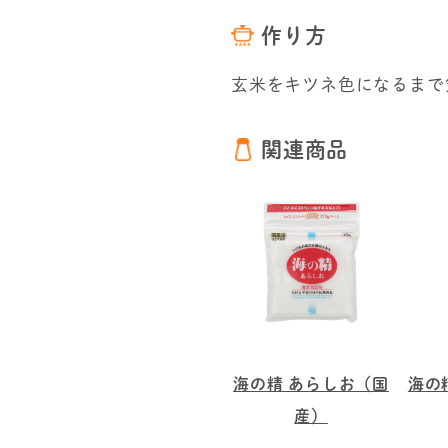
作り方
玄米をキツネ色になるまで
関連商品
海の精 あらしお（国
海の
産）