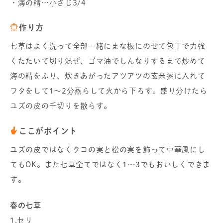
・海の精…小さじ3/4
作り方
七草はよく洗って全部一緒にまな板にのせて包丁で力強
くたたいて切り混ぜ、ゴマ油でしんなりするまで炒めて
海の精をふり、炊きあがったアツアツの玄米粥に入れて
フタをして1～2分蒸らして火から下ろす。盛り分けたら
ユズの皮の千切りを散らす。
ここがポイント
ユズの皮ではなくクコの実と松の実を飾って中華風にし
てもOK。また七草全てではなく1～3でもおいしくできま
す。
春の七草
1.セリ