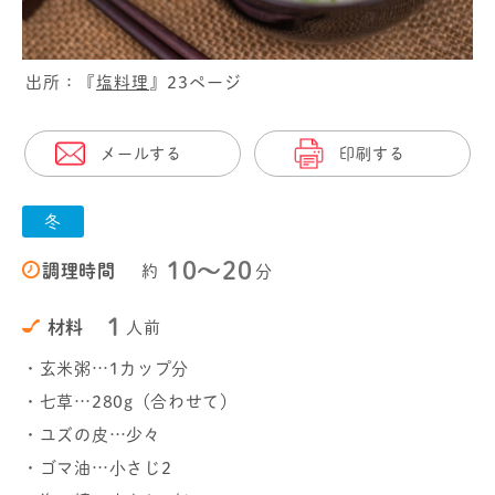
出所：『
塩料理
』23ページ
メールする
印刷する
冬
10〜20
調理時間
約
分
1
材料
人前
・玄米粥…1カップ分
・七草…280g（合わせて）
・ユズの皮…少々
・ゴマ油…小さじ2