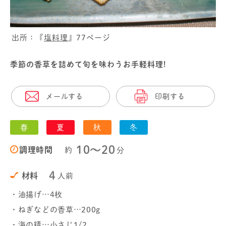
出所：『
塩料理
』77ページ
季節の香草を詰めて旬を味わうお手軽料理!
メールする
印刷する
春
夏
秋
冬
10〜20
調理時間
約
分
4
材料
人前
・油揚げ…4枚
・ねぎなどの香草…200g
・海の精…小さじ1/2