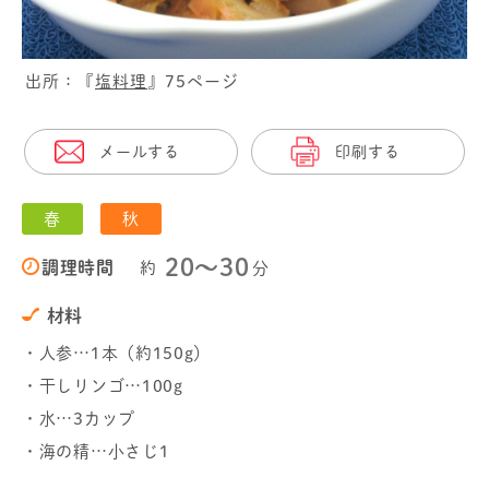
出所：『
塩料理
』75ページ
メールする
印刷する
春
秋
20〜30
調理時間
約
分
材料
・人参…1本（約150g）
・干しリンゴ…100g
・水…3カップ
・海の精…小さじ1