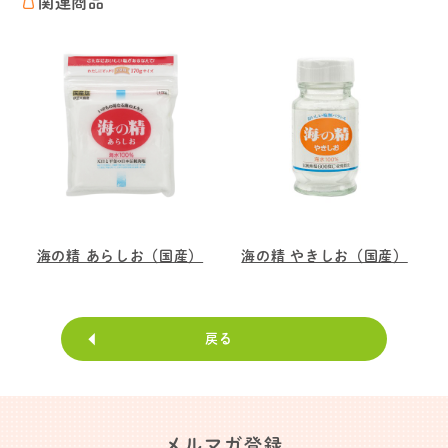
関連商品
海の精 あらしお（国産）
海の精 やきしお（国産）
戻る
メルマガ登録