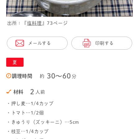
出所：『
塩料理
』73ページ
メールする
印刷する
夏
30〜60
調理時間
約
分
2
材料
人前
・押し麦…1/4カップ
・トマト…1/2個
・きゅうり（ズッキーニ）…5cm
・枝豆…1/4カップ