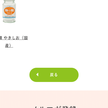
精 やきしお（国
産）
戻る