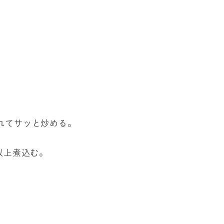
。
れてサッと炒める。
以上煮込む。