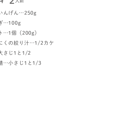
2
料
人前
いんげん…250g
…100g
…1個（200g）
にくの絞り汁…1/2カケ
さじ1と1/2
精…小さじ1と1/3