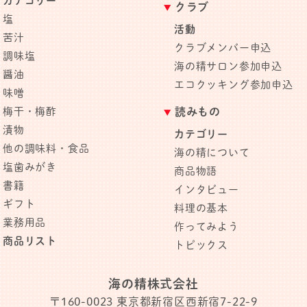
カテゴリー
クラブ
塩
活動
苦汁
クラブメンバー申込
調味塩
海の精サロン参加申込
醤油
エコクッキング参加申込
味噌
梅干・梅酢
読みもの
漬物
カテゴリー
他の調味料・食品
海の精について
塩歯みがき
商品物語
書籍
インタビュー
ギフト
料理の基本
業務用品
作ってみよう
商品リスト
トピックス
海の精株式会社
〒160-0023
東京都新宿区西新宿7-22-9