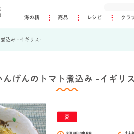
海の精
商品
レシピ
クラ
煮込み -イギリス-
いんげんのトマト煮込み -イギリス
夏