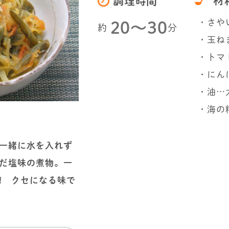
材
調理時間
・さや
20〜30
約
分
・玉ねぎ
・トマト
・にん
・油…大
・海の
一緒に水を入れず
だ塩味の煮物。一
! クセになる味で