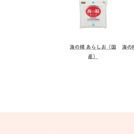
海の精 あらしお（国
海の
産）