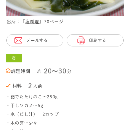
出所：『
塩料理
』70ページ
メールする
印刷する
春
20〜30
調理時間
約
分
2
材料
人前
・茹でたたけのこ…250g
・干しワカメ…5g
・水（だし汁）…2カップ
・木の芽…少々