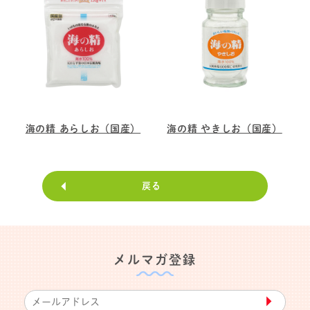
海の精 あらしお（国産）
海の精 やきしお（国産）
戻る
メルマガ登録
▶︎