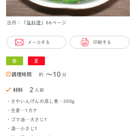
出所：『
塩料理
』66ページ
メールする
印刷する
春
夏
〜10
調理時間
約
分
2
材料
人前
・さやいんげんの蒸し煮…300g
・生姜…1カケ
・ゴマ油…大さじ1
・酒…小さじ1