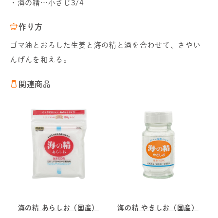
・海の精…小さじ3/4
作り方
ゴマ油とおろした生姜と海の精と酒を合わせて、さやい
んげんを和える。
関連商品
海の精 あらしお（国産）
海の精 やきしお（国産）