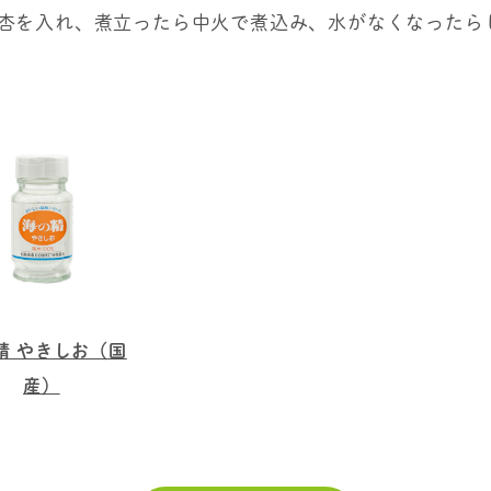
杏を入れ、煮立ったら中火で煮込み、水がなくなったら
精 やきしお（国
産）