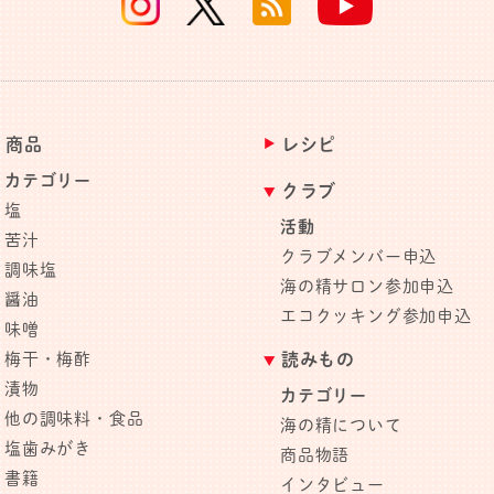
商品
レシピ
カテゴリー
クラブ
塩
活動
苦汁
クラブメンバー申込
調味塩
海の精サロン参加申込
醤油
エコクッキング参加申込
味噌
梅干・梅酢
読みもの
漬物
カテゴリー
他の調味料・食品
海の精について
塩歯みがき
商品物語
書籍
インタビュー