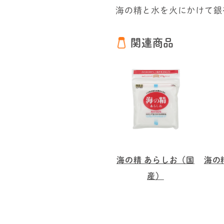
海の精と水を火にかけて銀
関連商品
海の精 あらしお（国
海の
産）