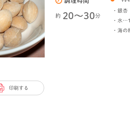
調理時間
・銀杏
20〜30
約
分
・水…
・海の
印刷する