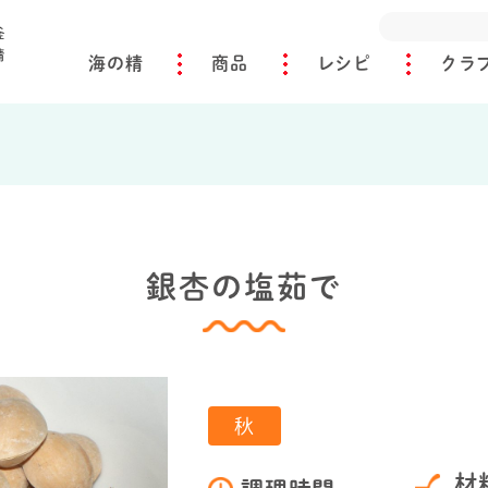
海の精
商品
レシピ
クラ
銀杏の塩茹で
秋
材