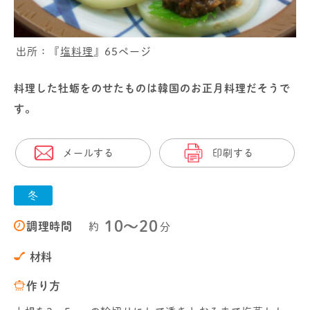
出所：『
塩料理
』65ページ
料理した牡蛎をのせたものは韓国のお正月料理だそうで
す。
メールする
印刷する
冬
10〜20
調理時間
約
分
材料
作り方