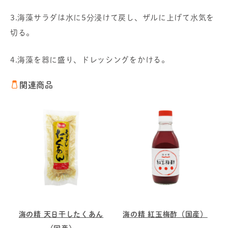
3.海藻サラダは水に5分浸けて戻し、ザルに上げて水気を
切る。
4.海藻を器に盛り、ドレッシングをかける。
関連商品
海の精 天日干したくあん
海の精 紅玉梅酢（国産）