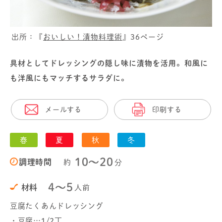
出所：『
おいしい！漬物料理術
』36ページ
具材としてドレッシングの隠し味に漬物を活用。和風に
も洋風にもマッチするサラダに。
メールする
印刷する
春
夏
秋
冬
10〜20
調理時間
約
分
4～5
材料
人前
豆腐たくあんドレッシング
・豆腐…1/2丁