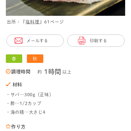
出所：『
塩料理
』61ページ
メールする
印刷する
春
秋
1時間
調理時間
約
以上
材料
・サバ…300g（正味）
・酢…1/2カップ
・海の精…大さじ4
作り方