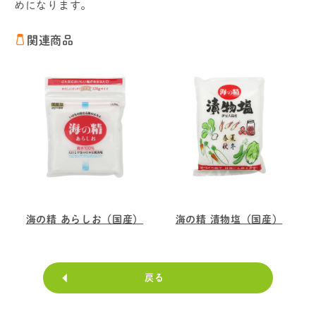
めになります。
関連商品
海の精 あらしお（国産）
海の精 漬物塩（国産）
戻る