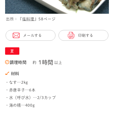
出所：『
塩料理
』58ページ
メールする
印刷する
夏
1時間
調理時間
約
以上
材料
・なす…2kg
・赤唐辛子…6本
・水（呼び水）…2/3カップ
・海の精…400g