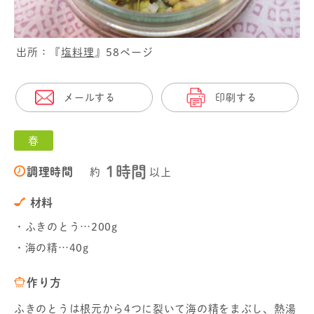
出所：『
塩料理
』58ページ
メールする
印刷する
春
1時間
調理時間
約
以上
材料
・ふきのとう…200g
・海の精…40g
作り方
ふきのとうは根元から4つに裂いて海の精をまぶし、熱湯