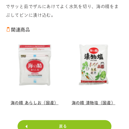
でサッと茹でザルにあけてよく水気を切り、海の精をま
ぶしてビンに漬け込む。
関連商品
海の精 あらしお（国産）
海の精 漬物塩（国産）
戻る