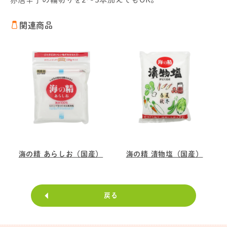
関連商品
海の精 あらしお（国産）
海の精 漬物塩（国産）
戻る