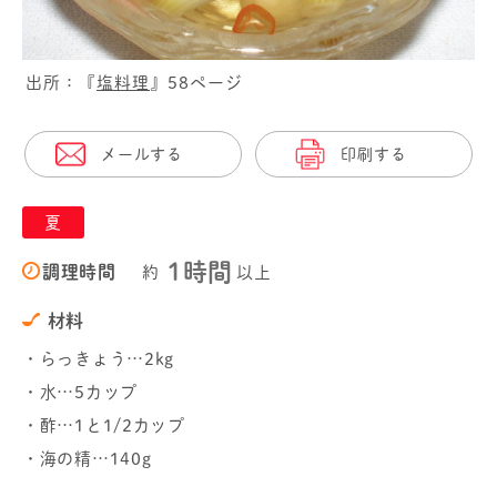
出所：『
塩料理
』58ページ
メールする
印刷する
夏
1時間
調理時間
約
以上
材料
・らっきょう…2kg
・水…5カップ
・酢…1と1/2カップ
・海の精…140g