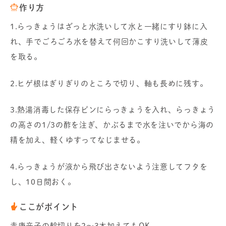
作り方
1.らっきょうはざっと水洗いして水と一緒にすり鉢に入
れ、手でごろごろ水を替えて何回かこすり洗いして薄皮
を取る。
2.ヒゲ根はぎりぎりのところで切り、軸も長めに残す。
3.熱湯消毒した保存ビンにらっきょうを入れ、らっきょう
の高さの1/3の酢を注ぎ、かぶるまで水を注いでから海の
精を加え、軽くゆすってなじませる。
4.らっきょうが液から飛び出さないよう注意してフタを
し、10日間おく。
ここがポイント
赤唐辛子の輪切りを2～3本加えてもOK。