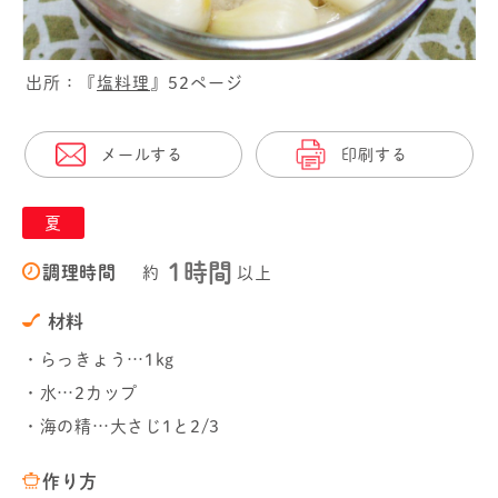
出所：『
塩料理
』52ページ
メールする
印刷する
夏
1時間
調理時間
約
以上
材料
・らっきょう…1kg
・水…2カップ
・海の精…大さじ1と2/3
作り方