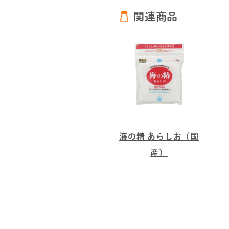
関連商品
海の精 あらしお（国
産）