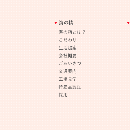
海の精
海の精とは？
こだわり
生活提案
会社概要
ごあいさつ
交通案内
工場見学
特産品認証
採用