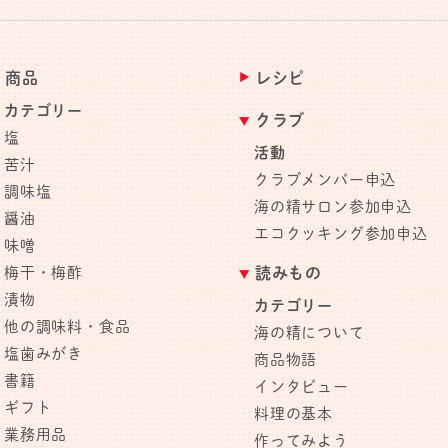
商品
レシピ
カテゴリー
クラブ
塩
活動
苦汁
クラブメンバー申込
調味塩
海の精サロン参加申込
醤油
エコクッキング参加申込
味噌
梅干・梅酢
読みもの
漬物
カテゴリー
他の調味料・食品
海の精について
塩歯みがき
商品物語
書籍
インタビュー
ギフト
料理の基本
業務用品
作ってみよう