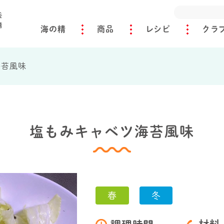
海の精
商品
レシピ
クラ
海苔風味
塩もみキャベツ海苔風味
春
冬