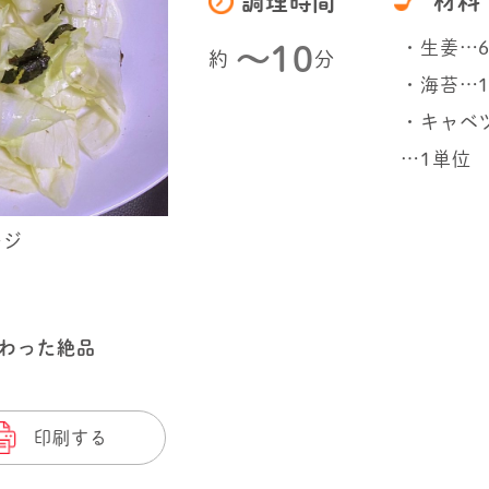
材料
調理時間
・生姜…6
〜10
約
分
・海苔…1
・キャベ
…1単位
ージ
わった絶品
印刷する