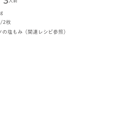
3
人前
g
/2枚
ツの塩もみ（関連レシピ参照）