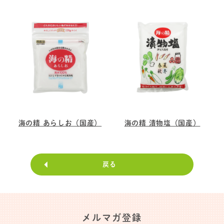
海の精 あらしお（国産）
海の精 漬物塩（国産）
戻る
メルマガ登録