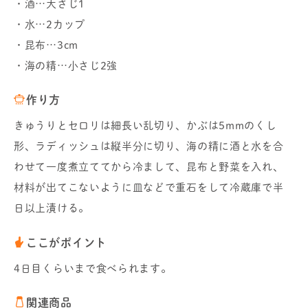
・酒…大さじ1
・水…2カップ
・昆布…3cm
・海の精…小さじ2強
作り方
きゅうりとセロリは細長い乱切り、かぶは5mmのくし
形、ラディッシュは縦半分に切り、海の精に酒と水を合
わせて一度煮立ててから冷まして、昆布と野菜を入れ、
材料が出てこないように皿などで重石をして冷蔵庫で半
日以上漬ける。
ここがポイント
4日目くらいまで食べられます。
関連商品