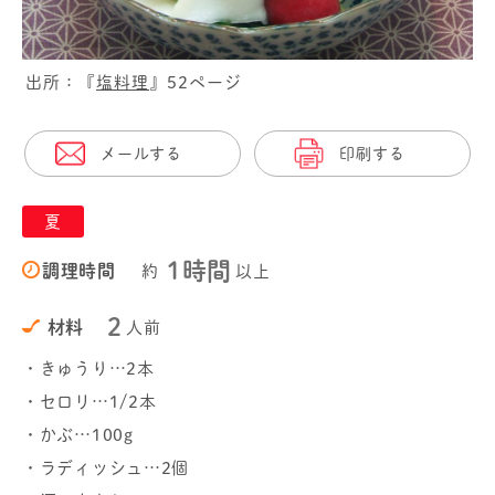
出所：『
塩料理
』52ページ
メールする
印刷する
夏
1時間
調理時間
約
以上
2
材料
人前
・きゅうり…2本
・セロリ…1/2本
・かぶ…100g
・ラディッシュ…2個