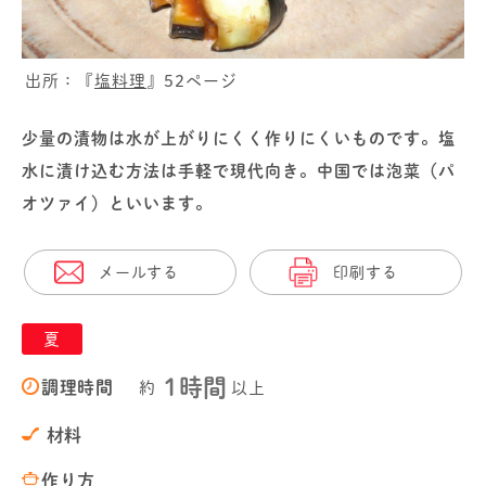
出所：『
塩料理
』52ページ
少量の漬物は水が上がりにくく作りにくいものです。塩
水に漬け込む方法は手軽で現代向き。中国では泡菜（パ
オツァイ）といいます。
メールする
印刷する
夏
1時間
調理時間
約
以上
材料
作り方