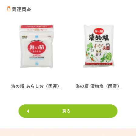
関連商品
海の精 あらしお（国産）
海の精 漬物塩（国産）
戻る