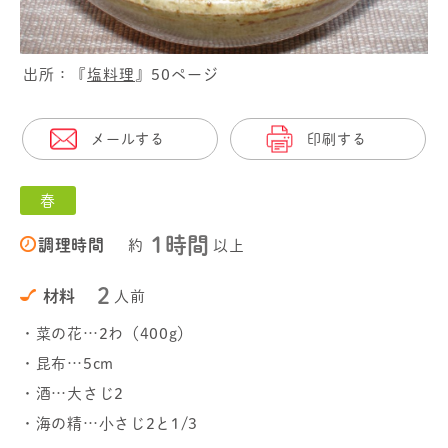
出所：『
塩料理
』50ページ
メールする
印刷する
春
1時間
調理時間
約
以上
2
材料
人前
・菜の花…2わ（400g）
・昆布…5cm
・酒…大さじ2
・海の精…小さじ2と1/3