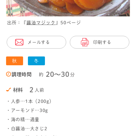
出所：『
醤油マジック
』50ページ
メールする
印刷する
秋
冬
20〜30
調理時間
約
分
2
材料
人前
・人参…1本（200g）
・アーモンド…30g
・海の精…適量
・白醤油…大さじ2