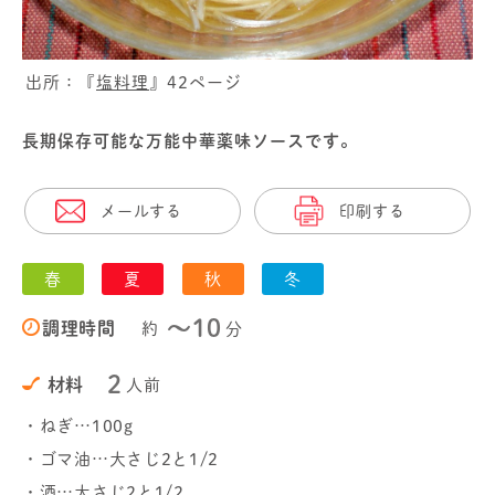
出所：『
塩料理
』42ページ
長期保存可能な万能中華薬味ソースです。
メールする
印刷する
春
夏
秋
冬
〜10
調理時間
約
分
2
材料
人前
・ねぎ…100g
・ゴマ油…大さじ2と1/2
・酒…大さじ2と1/2