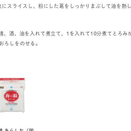
4枚にスライスし、粉にした葛をしっかりまぶして油を熱
の精、酒、油を入れて煮立て、1を入れて10分煮てとろみ
おろしをのせる。
精 あらしお（国