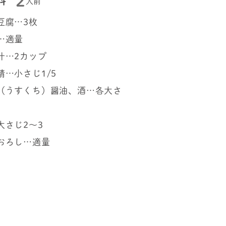
2
料
人前
豆腐…3枚
…適量
汁…2カップ
精…小さじ1/5
（うすくち）醤油、酒…各大さ
大さじ2～3
おろし…適量