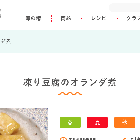
海の精
商品
レシピ
クラ
ンダ煮
凍り豆腐のオランダ煮
春
夏
秋