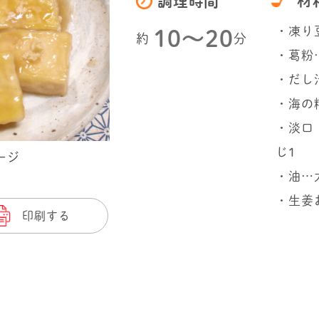
材
調理時間
・凍り
10〜20
約
分
・葛粉
・だし
・海の
・淡口
じ1
ージ
・油…
・生姜
印刷する